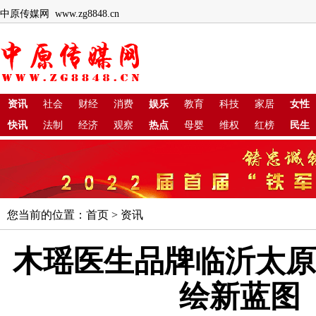
中原传媒网 www.zg8848.cn
资讯
社会
财经
消费
娱乐
教育
科技
家居
女性
快讯
法制
经济
观察
热点
母婴
维权
红榜
民生
您当前的位置：
首页
>
资讯
木瑶医生品牌临沂太原
绘新蓝图