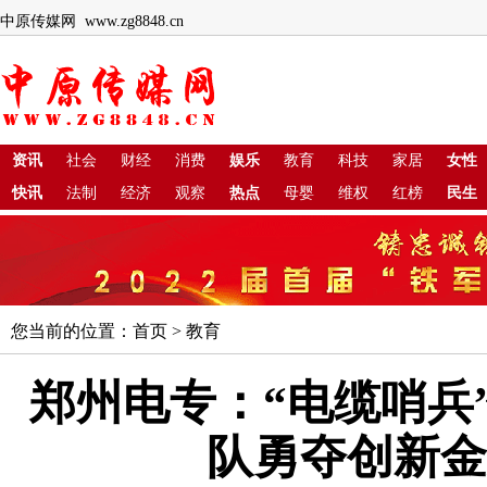
中原传媒网 www.zg8848.cn
资讯
社会
财经
消费
娱乐
教育
科技
家居
女性
快讯
法制
经济
观察
热点
母婴
维权
红榜
民生
您当前的位置：
首页
>
教育
郑州电专：“电缆哨兵”
队勇夺创新金