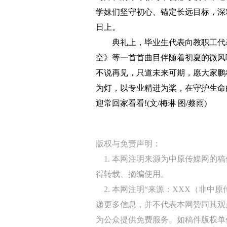
学妹们坚守初心、锚定长远目标，深
日上。
典礼上，毕业生代表向教职工代表
空》等一首首曲目伴随着初夏的微风
不说再见，只道未来可期，愿大家鹏
为灯，以专业精进为桨，在守护生命
迎常回家看看!(文/梅琳 图/蔡雨)
版权与免责声明：
1. 本网注明来源为中原传媒网的
得转载、摘编使用。
2. 本网注明“来源：XXX（非中
递更多信息，并不代表本网赞同其观
为公众提供免费服务。如稿件版权单