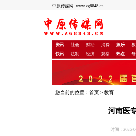
中原传媒网 www.zg8848.cn
资讯
社会
财经
消费
娱乐
教
快讯
法制
经济
观察
热点
母
您当前的位置：
首页
>
教育
河南医专
时间：2026-0