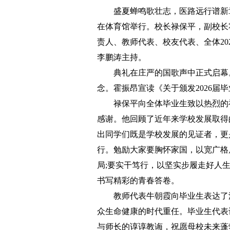
盛夏蝉鸣歌壮志，医路远行谱新章。
在体育馆举行。校长禄保平，副校长
责人、教师代表、校友代表、全体2
李鹏涛主持。
典礼在庄严的国歌声中正式启幕。禄
念。霍振昂宣读《关于颁发2026届
禄保平向全体毕业生致以热烈的祝
感谢。他回顾了近年来学校发展取得
出同学们既是学校发展的见证者，更
行。勉励大家要胸怀家国，以宽广格
局;要实干笃行，以坚实步履走好人
书写精彩的青春答卷。
教师代表牛朝霞向毕业生表达了深
众生命健康的时代重任。毕业生代表
与师长的谆谆教诲，祝愿母校未来蓬