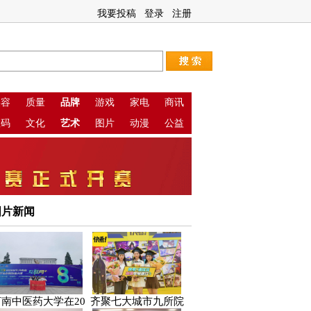
我要投稿
登录
注册
美容
质量
品牌
游戏
家电
商讯
数码
文化
艺术
图片
动漫
公益
图片新闻
河南中医药大学在20
齐聚七大城市九所院