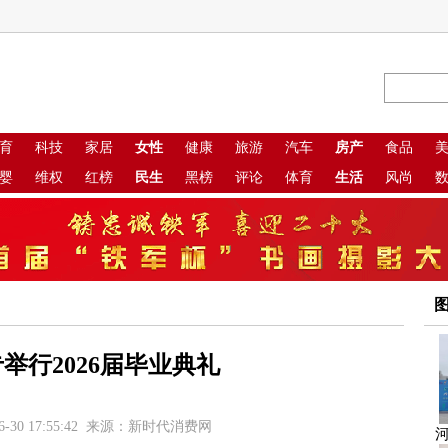
育
科技
家居
女性
健康
旅游
汽车
房产
食品
婴
维权
红榜
民生
黑榜
评论
体育
生活
风尚
举行2026届毕业典礼
6-30 17:55:42 来源：新时代消费网