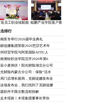
打造员工职业续航能
鲲鹏产业学院落户黄
点击排行
南医专举行2026届毕业典礼
丽缇娜集团荣获2026芭莎艺术年
州经贸学院与阿里国际AITIC人
南测绘职业学院召开2026年第6
万亩小麦倒伏！阳光财险湖北分公司
阳光财险内蒙古分公司：保险“活水
破局门店增长困局，克丽缇娜发布全
在这场发布会，我们找到了克丽缇娜
搜题软件不限次数流程拆解
重走木瑶路丨木瑶集团董事长带你