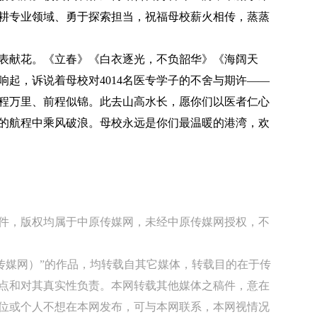
耕专业领域、勇于探索担当，祝福母校薪火相传，蒸蒸
献花。《立春》《白衣逐光，不负韶华》《海阔天
响起，诉说着母校对4014名医专学子的不舍与期许——
程万里、前程似锦。此去山高水长，愿你们以医者仁心
的航程中乘风破浪。母校永远是你们最温暖的港湾，欢
稿件，版权均属于中原传媒网，未经中原传媒网授权，不
原传媒网）”的作品，均转载自其它媒体，转载目的在于传
点和对其真实性负责。本网转载其他媒体之稿件，意在
位或个人不想在本网发布，可与本网联系，本网视情况