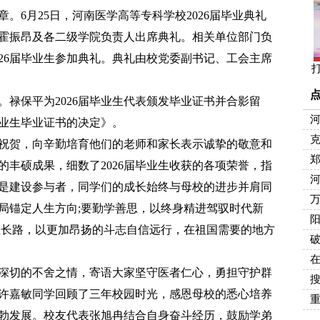
6月25日，河南医学高等专科学校2026届毕业典礼
霍振昂及各二级学院负责人出席典礼。相关单位部门负
026届毕业生参加典礼。典礼由校党委副书记、工会主席
保平为2026届毕业生代表颁发毕业证书并合影留
河
毕业生毕业证书的决定》。
克
贺，向辛勤培育他们的老师和家长表示诚挚的敬意和
郑
的丰硕成果，细数了2026届毕业生收获的各项荣誉，指
河
是建设参与者，同学们的成长始终与母校的进步并肩同
局锚定人生方向;要勤学善思，以终身精进驾驭时代新
生长路，以更加昂扬的斗志自信远行，在祖国需要的地方
切的不舍之情，寄语大家坚守医者仁心，勇担守护群
许嘉敏同学回顾了三年校园时光，感恩母校的悉心培养
勃发展。校友代表张旭冉结合自身奋斗经历，鼓励学弟