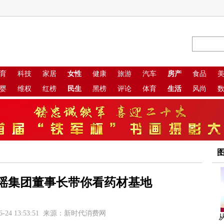
育
科技
家居
女性
健康
旅游
汽车
房产
食品
婴
维权
红榜
民生
黑榜
评论
体育
生活
风尚
瑶集团董事长带你看药材基地
6-24 13:53:51 来源：新时代消费网