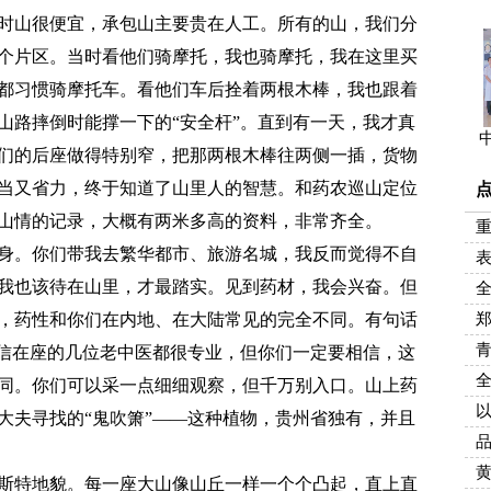
时山很便宜，承包山主要贵在人工。所有的山，我们分
个片区。当时看他们骑摩托，我也骑摩托，我在这里买
都习惯骑摩托车。看他们车后拴着两根木棒，我也跟着
山路摔倒时能撑一下的“安全杆”。直到有一天，我才真
们的后座做得特别窄，把那两根木棒往两侧一插，货物
当又省力，终于知道了山里人的智慧。和药农巡山定位
山情的记录，大概有两米多高的资料，非常齐全。
。你们带我去繁华都市、旅游名城，我反而觉得不自
我也该待在山里，才最踏实。见到药材，我会兴奋。但
，药性和你们在内地、在大陆常见的完全不同。有句话
郑
相信在座的几位老中医都很专业，但你们一定要相信，这
全
同。你们可以采一点细细观察，但千万别入口。山上药
大夫寻找的“鬼吹箫”——这种植物，贵州省独有，并且
品
特地貌。每一座大山像山丘一样一个个凸起，直上直