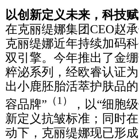
以创新定义未来
，
科技赋
在克丽缇娜集团CEO赵
克丽缇娜近年持续加码科
双引擎。今年推出了金绷
粹泌系列，经欧睿认证为
出小鹿胚胎活萃护肤品的
（
1
）
容品牌”
，以“细胞级
新定义抗皱标准；同时在
动下，克丽缇娜现已形成