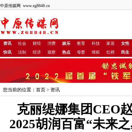
中原传媒网 www.zg8848.cn
资讯
社会
财经
消费
娱乐
教育
科技
家居
女性
快讯
法制
经济
观察
热点
母婴
维权
红榜
民生
您当前的位置：
首页
>
资讯
克丽缇娜集团CEO
2025胡润百富“未来之