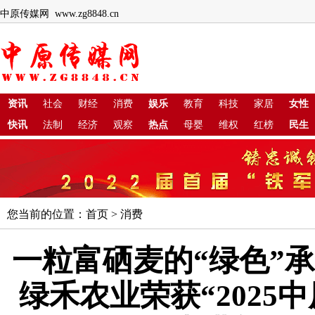
中原传媒网 www.zg8848.cn
资讯
社会
财经
消费
娱乐
教育
科技
家居
女性
快讯
法制
经济
观察
热点
母婴
维权
红榜
民生
您当前的位置：
首页
>
消费
一粒富硒麦的“绿色”
绿禾农业荣获“2025