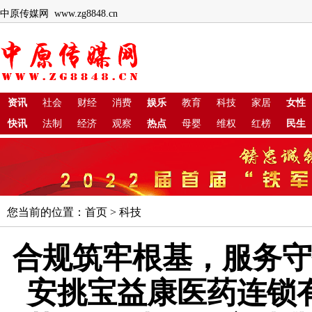
中原传媒网 www.zg8848.cn
资讯
社会
财经
消费
娱乐
教育
科技
家居
女性
快讯
法制
经济
观察
热点
母婴
维权
红榜
民生
您当前的位置：
首页
>
科技
合规筑牢根基，服务守
安挑宝益康医药连锁